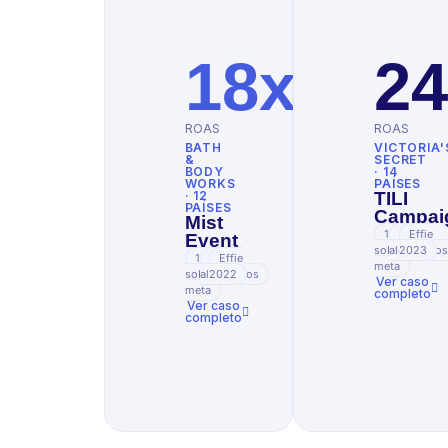
18x
24
ROAS
ROAS
BATH
VICTORIA'
&
SECRET
BODY
· 14
WORKS
PAÍSES
· 12
TILI
PAÍSES
Campai
Mist
165%
2M
Effie
Event
sobre
alcanzado
2023
122%
1.1M
Effie
meta
sobre
alcanzados
2022
Ver caso
meta
completo
Ver caso
completo