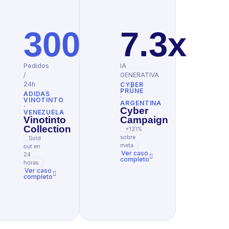
%
300
7.3x
Pedidos
IA
/
GENERATIVA
24h
CYBER
PRÜNE
ADIDAS
·
VINOTINTO
ARGENTINA
·
Cyber
VENEZUELA
Vinotinto
Campaign
Collection
+131%
sobre
Sold
meta
out en
Ver caso
24
completo
horas
Ver caso
completo