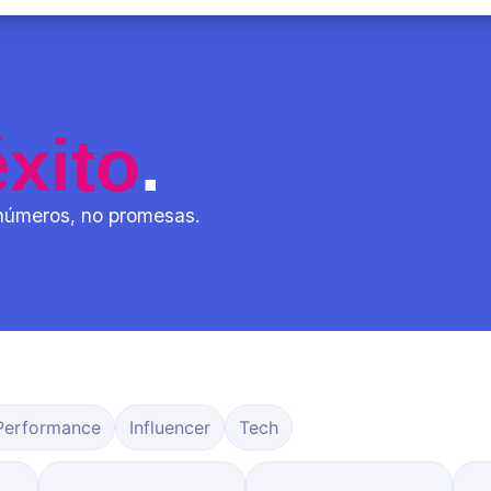
éxito
.
 números, no promesas.
Performance
Influencer
Tech