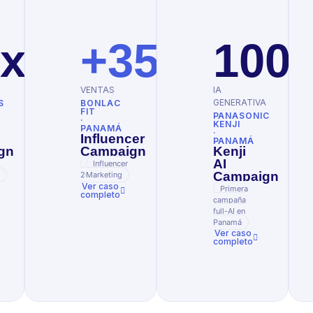
x
+350%
100
VENTAS
IA
GENERATIVA
S
BONLAC
FIT
PANASONIC
·
KENJI
PANAMÁ
·
Influencer
PANAMÁ
gn
Campaign
Kenji
AI
Effie
Influencer
Campaign
s
2025
Marketing
Ver caso
Primera
completo
campaña
full-AI en
Panamá
Ver caso
completo