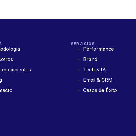
A
SERVICIOS
odología
Performance
otros
Brand
onocimientos
Tech & IA
g
Email & CRM
tacto
Casos de Éxito