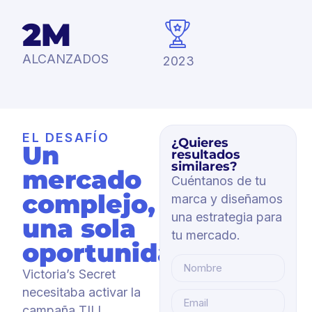
2M
ALCANZADOS
2023
EL DESAFÍO
¿Quieres
Un
resultados
similares?
mercado
Cuéntanos de tu
complejo,
marca y diseñamos
una estrategia para
una sola
tu mercado.
oportunidad.
Victoria’s Secret
necesitaba activar la
campaña TILI